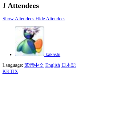
1
Attendees
Show Attendees
Hide Attendees
kakashi
Language:
繁體中文
English
日本語
KKTIX