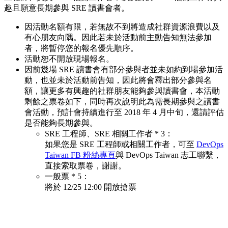
趣且願意長期參與 SRE 讀書會者。
因活動名額有限，若無故不到將造成社群資源浪費以及
有心朋友向隅。因此若未於活動前主動告知無法參加
者，將暫停您的報名優先順序。
活動恕不開放現場報名。
因前幾場 SRE 讀書會有部分參與者並未如約到場參加活
動，也並未於活動前告知，因此將會釋出部分參與名
額，讓更多有興趣的社群朋友能夠參與讀書會，本活動
剩餘之票卷如下，同時再次說明此為需長期參與之讀書
會活動，預計會持續進行至 2018 年 4 月中旬，還請評估
是否能夠長期參與。
SRE 工程師、SRE 相關工作者 * 3：
如果您是 SRE 工程師或相關工作者，可至
DevOps
Taiwan FB 粉絲專頁
與 DevOps Taiwan 志工聯繫，
直接索取票卷，謝謝。
一般票 * 5：
將於 12/25 12:00 開放搶票