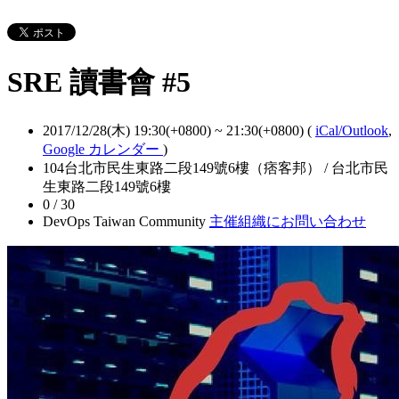
SRE 讀書會 #5
2017/12/28(木) 19:30(+0800)
~
21:30(+0800)
(
iCal/Outlook
,
Google カレンダー
)
104台北市民生東路二段149號6樓（痞客邦） / 台北市民
生東路二段149號6樓
0 / 30
DevOps Taiwan Community
主催組織にお問い合わせ