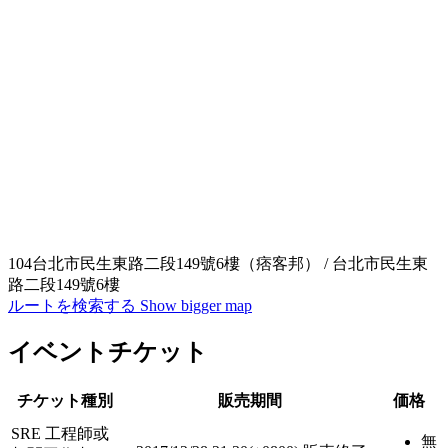
104台北市民生東路二段149號6樓（痞客邦） / 台北市民生東
路二段149號6樓
ルートを検索する
Show bigger map
イベントチケット
チケット種別
販売期間
価格
SRE 工程師或
無