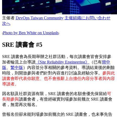
主催者
DevOps Taiwan Community
主催組織にお問い合わせ
次へ
Photo by Ben White on Unsplash
(
)
SRE 讀書會 #5
SRE 讀書會為長期舉辦之社群活動，每次讀書會皆會安排參
加者輪流上台導讀
《Site Reliability Engineering》
（已有
簡中
版
、
繁中版
）內容並分享相關的參考資料。導讀結束後的剩餘
時段，則開放參與者們針對內容進行討論及經驗分享。
參與此
讀書會即代表你願意、也不會推辭上台擔任內容分享者與內容
導讀者。
因名額及社群資源有限，SRE 讀書會的名額會優先保留給
可
長期參與
讀書會者，有曾經確實到場參加前幾次 SRE 讀書會
者，無需再次報名。
曾報名但卻未能到場參加前幾次的 SRE 讀書會，也未事先告