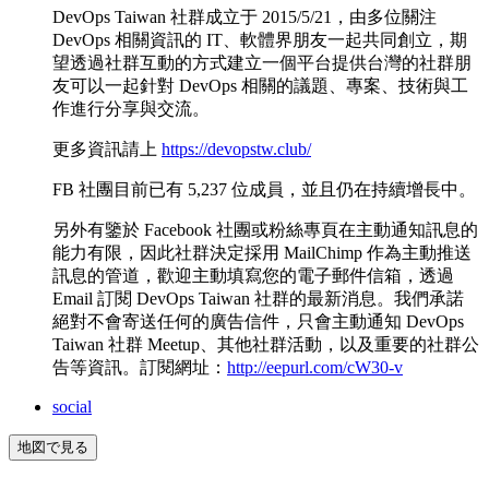
DevOps Taiwan 社群成立于 2015/5/21，由多位關注
DevOps 相關資訊的 IT、軟體界朋友一起共同創立，期
望透過社群互動的方式建立一個平台提供台灣的社群朋
友可以一起針對 DevOps 相關的議題、專案、技術與工
作進行分享與交流。
更多資訊請上
https://devopstw.club/
FB 社團目前已有 5,237 位成員，並且仍在持續增長中。
另外有鑒於 Facebook 社團或粉絲專頁在主動通知訊息的
能力有限，因此社群決定採用 MailChimp 作為主動推送
訊息的管道，歡迎主動填寫您的電子郵件信箱，透過
Email 訂閱 DevOps Taiwan 社群的最新消息。我們承諾
絕對不會寄送任何的廣告信件，只會主動通知 DevOps
Taiwan 社群 Meetup、其他社群活動，以及重要的社群公
告等資訊。訂閱網址：
http://eepurl.com/cW30-v
social
地図で見る