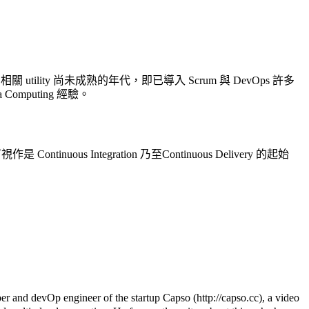
SPN 在相關 utility 尚未成熟的年代，即已導入 Scrum 與 DevOps 許多
omputing 經驗。
ontinuous Integration 乃至Continuous Delivery 的起始
er and devOp engineer of the startup Capso (http://capso.cc), a video