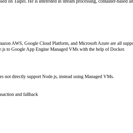
based on Taipei. He is interested in stream processing, container-based 
 Amazon AWS, Google Cloud Platform, and Microsoft Azure are all supp
de.js to Google App Engine Managed VMs with the help of Docker.
 not directly support Node.js, instead using Managed VMs.
nsaction and fallback