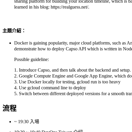
sharing platform for building your location timeline, which is 
learned in his blog: https://realguess.net/.
主題介紹：
Docker is gaining popularity, major cloud platforms, such as
demonstrate how to deploy Capso API which is written in No
Possible guideline:
1. Introduce Capso, and then talk about the backend and setup.
2. Google Compute Engine and Google App Engine, which does
3. Use Docker locally for testing, gcloud run is too heavy
4. Use gcloud command line to deploy
5. Switch between different deployed versions for a smooth tra
流程
~ 19:30 入場