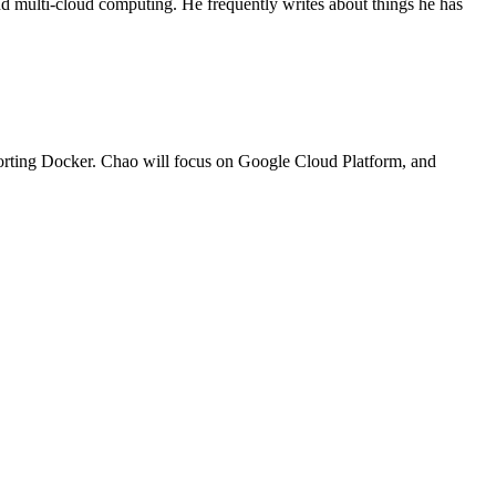
and multi-cloud computing. He frequently writes about things he has
orting Docker. Chao will focus on Google Cloud Platform, and