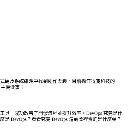
式碼及系統維運中找到創作樂趣。目前擔任得寬科技的
有主機做事！
ns...等工具，成功改善了開發流程並提升效率。DevOps 究竟是什
vOps？看看究竟 DevOps 這葫蘆裡賣的是什麼藥？