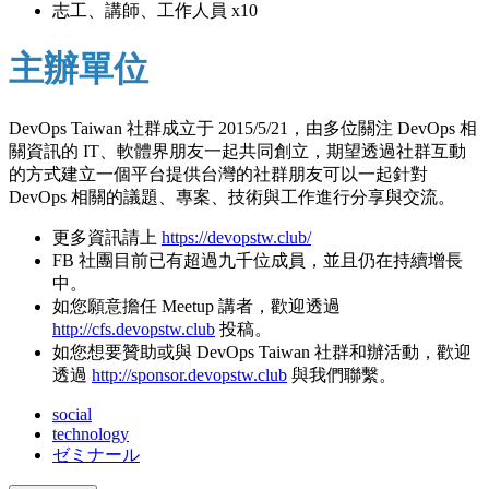
志工、講師、工作人員 x10
主辦單位
DevOps Taiwan 社群成立于 2015/5/21，由多位關注 DevOps 相
關資訊的 IT、軟體界朋友一起共同創立，期望透過社群互動
的方式建立一個平台提供台灣的社群朋友可以一起針對
DevOps 相關的議題、專案、技術與工作進行分享與交流。
更多資訊請上
https://devopstw.club/
FB 社團目前已有超過九千位成員，並且仍在持續增長
中。
如您願意擔任 Meetup 講者，歡迎透過
http://cfs.devopstw.club
投稿。
如您想要贊助或與 DevOps Taiwan 社群和辦活動，歡迎
透過
http://sponsor.devopstw.club
與我們聯繫。
social
technology
ゼミナール