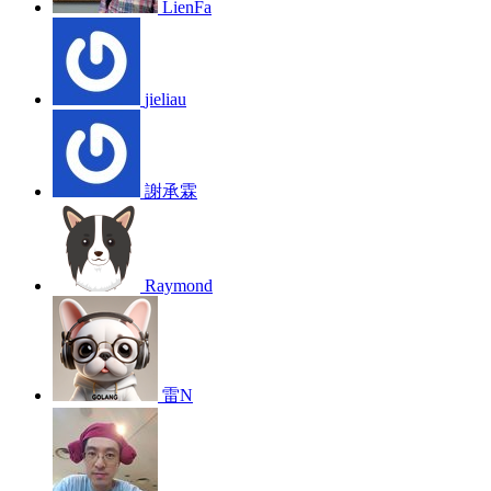
LienFa
jieliau
謝承霖
Raymond
雷N