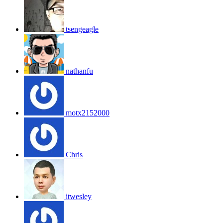
tsengeagle
nathanfu
motx2152000
Chris
itwesley