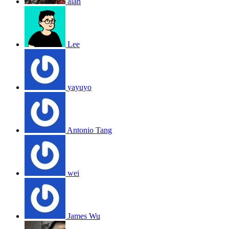
alan
Lee
yayuyo
Antonio Tang
wei
James Wu