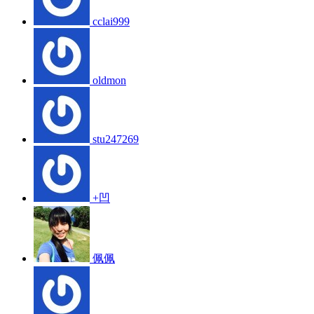
cclai999
oldmon
stu247269
+凹
佩佩