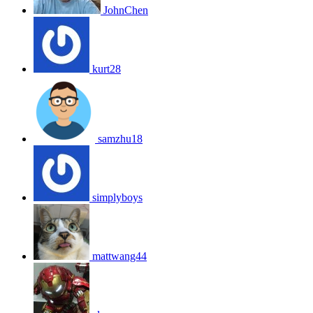
JohnChen
kurt28
samzhu18
simplyboys
mattwang44