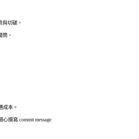
流與切磋，
裡問，
間及溝通成本。
 commit message