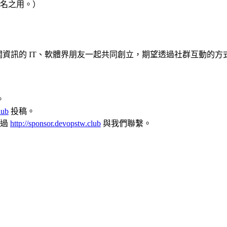
工點名之用。）
 DevOps 相關資訊的 IT、軟體界朋友一起共同創立，期望透過社群互
。
lub
投稿。
透過
http://sponsor.devopstw.club
與我們聯繫。