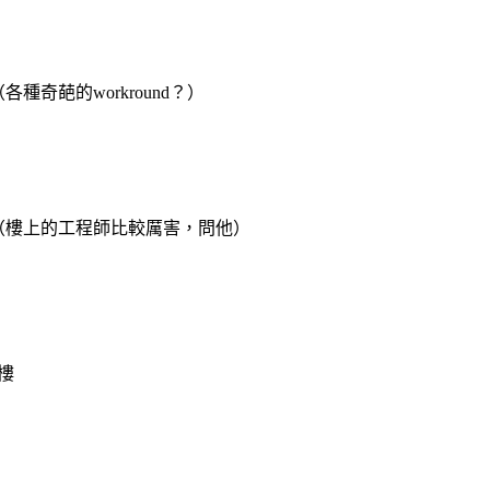
AWS（各種奇葩的workround？）
IaC、AWS（樓上的工程師比較厲害，問他）
2樓