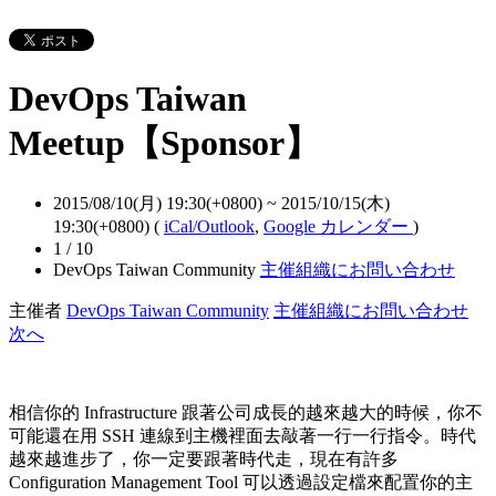
DevOps Taiwan
Meetup【Sponsor】
2015/08/10(月) 19:30(+0800)
~
2015/10/15(木)
19:30(+0800)
(
iCal/Outlook
,
Google カレンダー
)
1 / 10
DevOps Taiwan Community
主催組織にお問い合わせ
主催者
DevOps Taiwan Community
主催組織にお問い合わせ
次へ
相信你的 Infrastructure 跟著公司成長的越來越大的時候，你不
可能還在用 SSH 連線到主機裡面去敲著一行一行指令。時代
越來越進步了，你一定要跟著時代走，現在有許多
Configuration Management Tool 可以透過設定檔來配置你的主