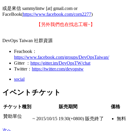
或是來信 sammylintw [at] gmail.com or
FaceBook(
https://www.facebook.com/corn2277
)
【另外我們也在找志工喔~】
DevOps Taiwan 社群資源
Feacbook：
https://www.facebook.com/groups/DevOpsTaiwan/
Gitter ：
https://gitter.im/DevOpsTW/chat​
Twitter：
https://twitter.com/devopstw
social
イベントチケット
チケット種別
販売期間
価格
贊助單位
~
2015/10/15 19:30(+0800)
販売終了
無料
次へ