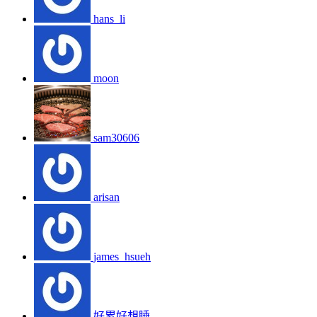
hans_li
moon
sam30606
arisan
james_hsueh
好累好想睡