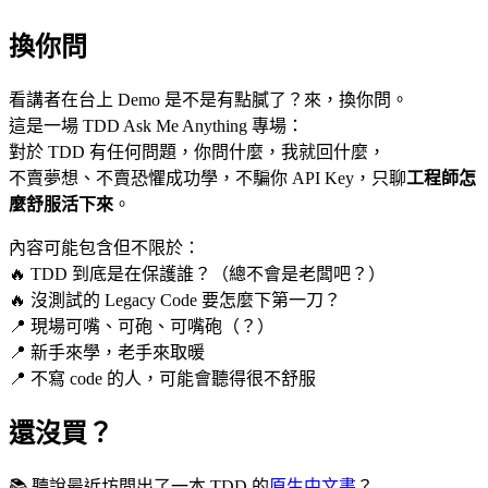
換你問
看講者在台上 Demo 是不是有點膩了？來，換你問。
這是一場 TDD Ask Me Anything 專場：
對於 TDD 有任何問題，你問什麼，我就回什麼，
不賣夢想、不賣恐懼成功學，不騙你 API Key，只聊
工程師怎
麼舒服活下來
。
內容可能包含但不限於：
🔥 TDD 到底是在保護誰？（總不會是老闆吧？）
🔥 沒測試的 Legacy Code 要怎麼下第一刀？
📍 現場可嘴、可砲、可嘴砲（？）
📍 新手來學，老手來取暖
📍 不寫 code 的人，可能會聽得很不舒服
還沒買？
📚 聽說最近坊間出了一本 TDD 的
原生中文書
？