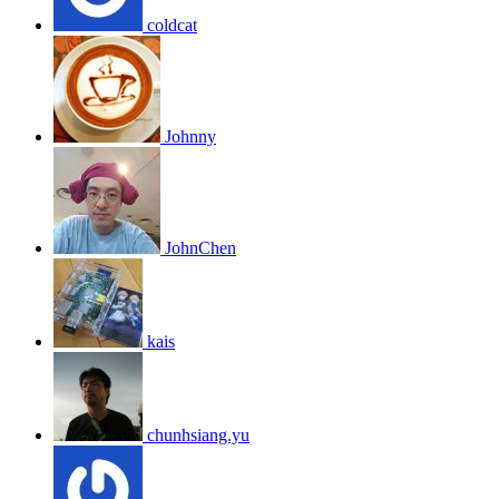
coldcat
Johnny
JohnChen
kais
chunhsiang.yu