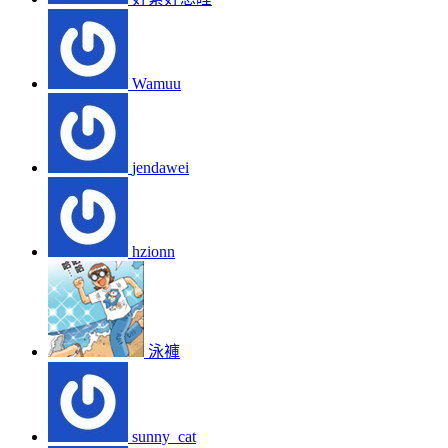
Wamuu
jendawei
hzionn
泳褲
sunny_cat