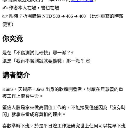
✍️ 作者本人在場，書也在場
👉 限時 7 折團購價 NTD 580 ➜ 406 ➜ 400 （比你重寫的時薪
便宜）
你究竟
是在「不寫測試比較快」那一派？⚡️
還是「我再不寫測試就要離職」那一派？ 😏
講者簡介
Kuma，天蝎座，Java 出身的軟體開發者，討厭在無意義的重
複工作上浪費生命。
堅信人腦是拿來做高價值工作的，不能接受僅僅因為「沒有時
間」就拿來當成寫糞扣的理由。
喜歡準時下班，於是平日邊工作邊研究世上任何可以提早下班