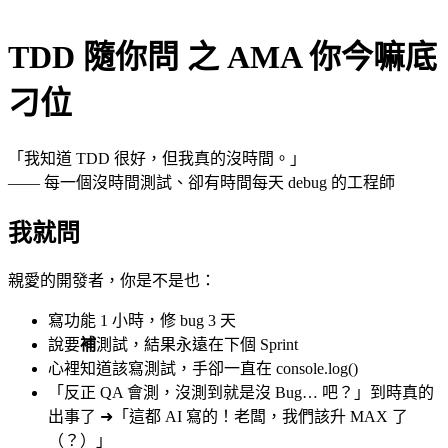
TDD 隨你問 之 AMA 你今嘛底
刁位
「我知道 TDD 很好，但我真的沒時間。」
—— 每一個沒時間測試、卻有時間每天 debug 的工程師
我就問
親愛的開發者，你是不是也：
寫功能 1 小時，修 bug 3 天
說要
補
測試，結果永遠在下個 Sprint
心裡知道該寫測試，手卻一直在 console.log()
「反正 QA 會測，沒測到就是沒 Bug
…
吧？」到時真的
出事了 ➜「這都 AI 寫的！老闆，我們該升 MAX 了
（？）」