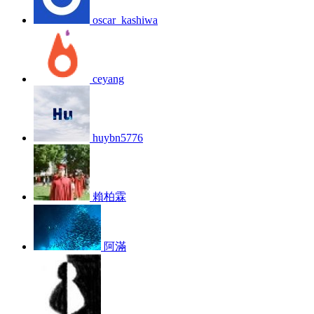
oscar_kashiwa
ceyang
huybn5776
賴柏霖
阿滿