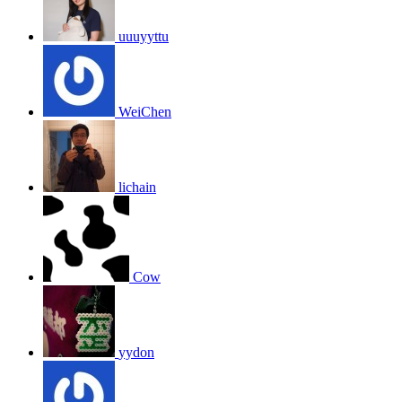
uuuyyttu
WeiChen
lichain
Cow
yydon