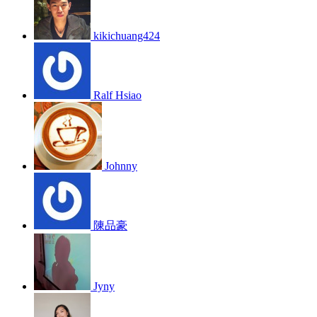
kikichuang424
Ralf Hsiao
Johnny
陳品豪
Jyny