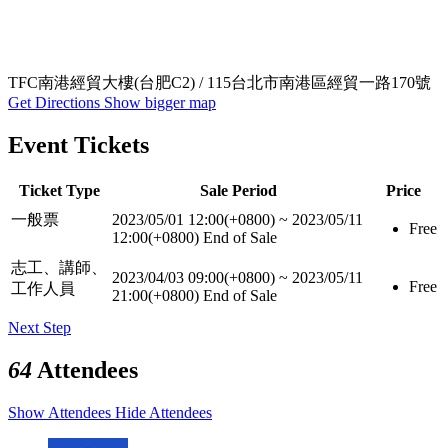
TFC南港經貿大樓(台肥C2) / 115台北市南港區經貿一路170號
Get Directions
Show bigger map
Event Tickets
Ticket Type
Sale Period
Price
一般票
2023/05/01 12:00(+0800)
~
2023/05/11
Free
12:00(+0800)
End of Sale
志工、講師、
2023/04/03 09:00(+0800)
~
2023/05/11
Free
工作人員
21:00(+0800)
End of Sale
Next Step
64
Attendees
Show Attendees
Hide Attendees