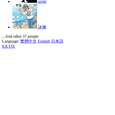
azole
泳褲
...And other 37 people
Language:
繁體中文
English
日本語
KKTIX