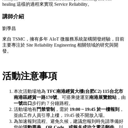
healing 這樣的過程來實現 Service Reliability。
講師介紹
劉季昌
來自 TSMC，擁有多年 AIoT 微服務系統架構開發經驗，目前
主要專注於 Site Reliability Engineering 相關領域的研究與開
發。
活動注意事項
本次活動場地為
TFC南港經貿大樓(台肥C2)
115台北市
南港區經貿一路170號
。可搭乘捷運至
南港展覽館站
，由
一號出口
步行約 7 分鐘路程。
活動場地有
門禁管制
，需於
19:00 ~ 19:45 於一樓報到
，
並由工作人員引導上樓，19:45 後不開放入場。
為加速報到流程、避免久候，建議您報到時先請準備好
您的
活動票券、QR Code、或報名成功之電子郵件
，以