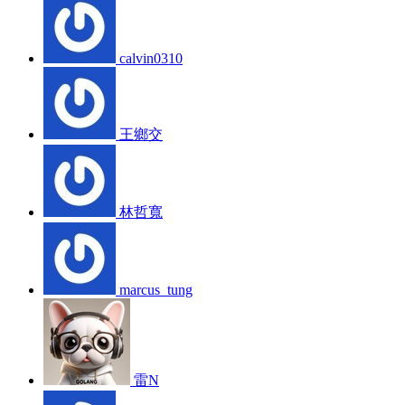
calvin0310
王鄉交
林哲寬
marcus_tung
雷N