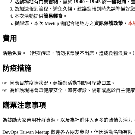
活動場地有
門禁管制
，需於
19:00 ~ 19:45 於一樓報到
，並
為加速報到流程、避免久候，建議您報到時先請準備好您
本次活動提供
簡易輕食
。
提醒您，本次 Meetup 需配合場地方之
資訊保護政策
，
本
費用
活動免費。（但提醒您，請勿搶票後不出席，造成食物浪費。
防疫措施
☞ 因應目前疫情狀況，建議您活動期間可配戴口罩。
☞ 為維護現場會眾健康安全，如有確診、隔離或處於自主健
購票注意事項
為鼓勵大家善用社群資源，以及為社群注入更多的熱情與活力
DevOps Taiwan Meetup 歡迎各界朋友參與，但