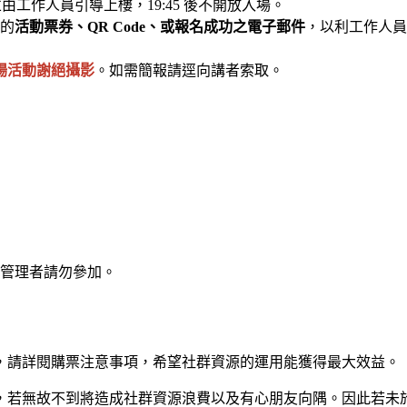
由工作人員引導上樓，19:45 後不開放入場。
的
活動票券、QR Code、或報名成功之電子郵件
，以利工作人員
場活動謝絕攝影
。如需簡報請逕向講者索取。
）
康管理者請勿參加。
，請詳閱購票注意事項，希望社群資源的運用能獲得最大效益。
因活動名額有限，若無故不到將造成社群資源浪費以及有心朋友向隅。因