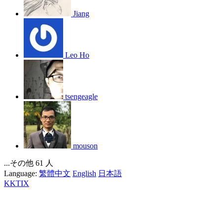
Jiang
Leo Ho
tsengeagle
mouson
...その他 61 人
Language:
繁體中文
English
日本語
KKTIX