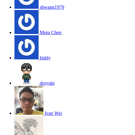
shwang1979
Mora Chen
biddy
droyuki
Ivan Wei