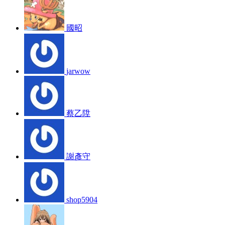
國昭
jarwow
蔡乙陞
謝彥守
shop5904