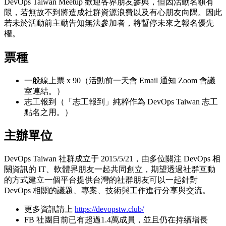
DevOps Taiwan Meetup 歡迎各界朋友參與，但因活動名額有
限，若無故不到將造成社群資源浪費以及有心朋友向隅。因此
若未於活動前主動告知無法參加者，將暫停未來之報名優先
權。
票種
一般線上票 x 90（活動前一天會 Email 通知 Zoom 會議
室連結。）
志工報到（「志工報到」純粹作為 DevOps Taiwan 志工
點名之用。）
主辦單位
DevOps Taiwan 社群成立于 2015/5/21，由多位關注 DevOps 相
關資訊的 IT、軟體界朋友一起共同創立，期望透過社群互動
的方式建立一個平台提供台灣的社群朋友可以一起針對
DevOps 相關的議題、專案、技術與工作進行分享與交流。
更多資訊請上
https://devopstw.club/
FB 社團目前已有超過1.4萬成員，並且仍在持續增長