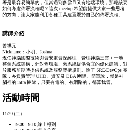
署是最容易簡單的，但當遇到多雲且又有地端環境，那應該要
如何考慮佈署流程呢？這次 meetup 希望能提供大家一些思考
的方向，讓大家能利用各種工具建置屬於自己的佈署流程。
講師介紹
曾祺元
Nickname：小明、Joshua
現任神腦國際技術與資安處資深經理，管理神腦三雲 + 一地
整個系統架構，針對舊環境、舊系統提供合宜的優化建議，對
於服務前期時提供系統及服務架構規劃。除了 SRE/DevOps 團
隊，亦負責管理 UHD、資安及 DBA 團隊。簡單說，就是神
腦裡的 infra 團隊，只要有電的、有網路的，都算我管。
活動時間
11/29 (二）
19:00-19:10 線上報到