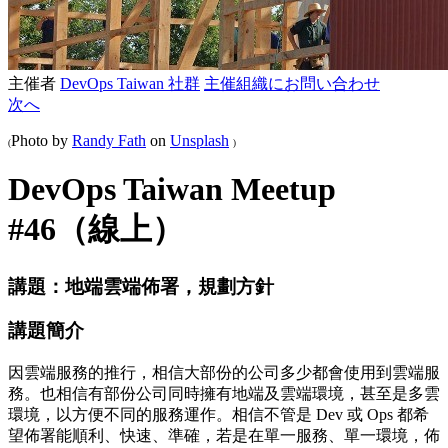
主催者
DevOps Taiwan 社群
主催組織にお問い合わせ
次へ
Photo by
Randy Fath
on
Unsplash
(
)
DevOps Taiwan Meetup
#46（線上）
講題：地端雲端佈署，規劃方針
講題簡介
因雲端服務的推行，相信大部份的公司多少都會使用到雲端服
務。也相信有部份公司同時擁有地端及雲端環境，甚至是多雲
環境，以方便不同的服務運作。相信不管是 Dev 或 Ops 都希
望佈署能順利、快速、準確，若是在單一服務、單一環境，佈