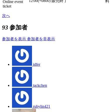
12:00(+0800)
販売終了
料
Online event
ticket
次へ
93
参加者
参加者を表示
参加者を非表示
idfer
jackchen
rubylin421