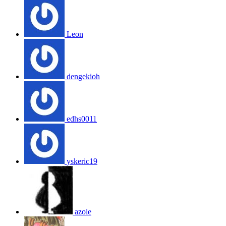
Leon
dengekioh
edhs0011
yskeric19
azole