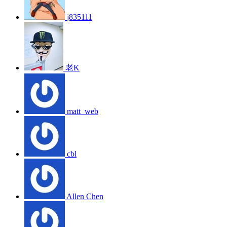
j835111
老K
matt_web
cbl
Allen Chen