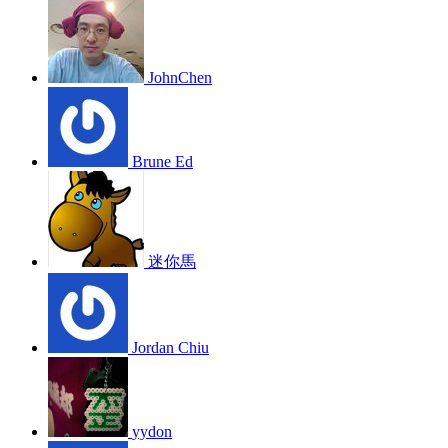
JohnChen
Brune Ed
迷你馬
Jordan Chiu
yydon