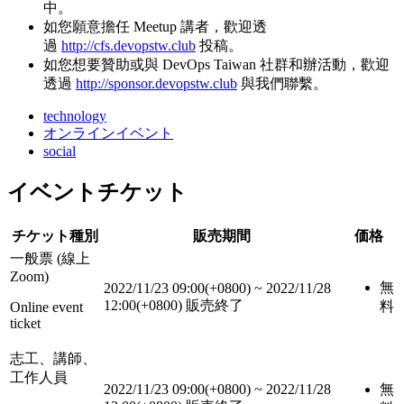
中。
如您願意擔任 Meetup 講者，歡迎透
過
http://cfs.devopstw.club
投稿。
如您想要贊助或與 DevOps Taiwan 社群和辦活動，歡迎
透過
http://sponsor.devopstw.club
與我們聯繫。
technology
オンラインイベント
social
イベントチケット
チケット種別
販売期間
価格
一般票 (線上
Zoom)
無
2022/11/23 09:00(+0800)
~
2022/11/28
12:00(+0800)
販売終了
料
Online event
ticket
志工、講師、
工作人員
2022/11/23 09:00(+0800)
~
2022/11/28
無