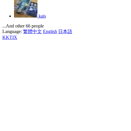
kais
...And other 66 people
Language:
繁體中文
English
日本語
KKTIX