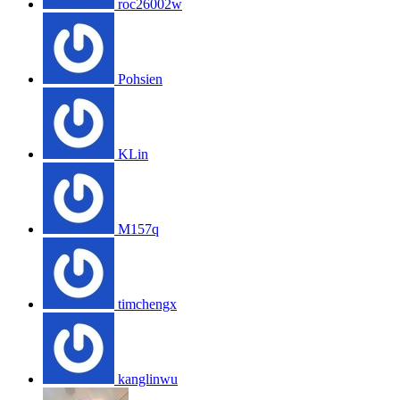
roc26002w
Pohsien
KLin
M157q
timchengx
kanglinwu