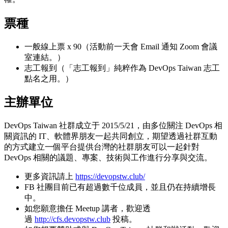
票種
一般線上票 x 90（活動前一天會 Email 通知 Zoom 會議
室連結。）
志工報到（「志工報到」純粹作為 DevOps Taiwan 志工
點名之用。）
主辦單位
DevOps Taiwan 社群成立于 2015/5/21，由多位關注 DevOps 相
關資訊的 IT、軟體界朋友一起共同創立，期望透過社群互動
的方式建立一個平台提供台灣的社群朋友可以一起針對
DevOps 相關的議題、專案、技術與工作進行分享與交流。
更多資訊請上
https://devopstw.club/
FB 社團目前已有超過數千位成員，並且仍在持續增長
中。
如您願意擔任 Meetup 講者，歡迎透
過
http://cfs.devopstw.club
投稿。