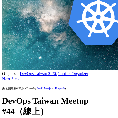
Organizer
DevOps Taiwan 社群
Contact Organizer
Next Step
(封面圖片素材來源 -
Photo by
David Monje
on
Unsplash
)
DevOps Taiwan Meetup
#44（線上）