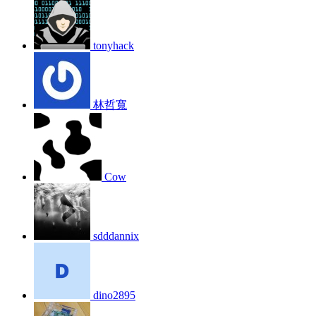
tonyhack
林哲寬
Cow
sdddannix
dino2895