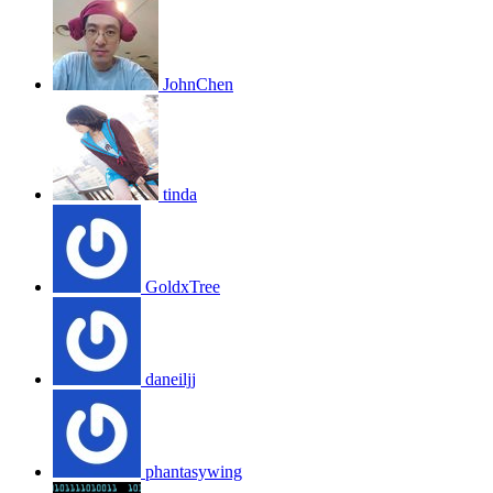
JohnChen
tinda
GoldxTree
daneiljj
phantasywing