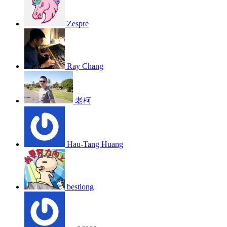
Zespre
Ray Chang
老柯
Hau-Tang Huang
bestlong