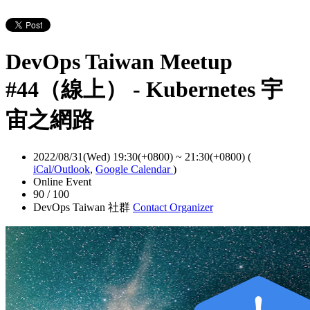
DevOps Taiwan Meetup
#44（線上） - Kubernetes 宇
宙之網路
2022/08/31(Wed) 19:30(+0800)
~
21:30(+0800)
(
iCal/Outlook
,
Google Calendar
)
Online Event
90 / 100
DevOps Taiwan 社群
Contact Organizer