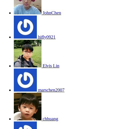
JohnChen
hifly0921
Elvis Lin
marschen2007
chhuang