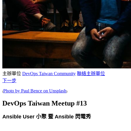
主辦單位
DevOps Taiwan Community
聯絡主辦單位
下一步
Photo by Paul Bence on Unsplash
(
)
DevOps Taiwan Meetup #13
Ansible User 小聚 暨 Ansible 閃電秀