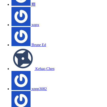
翔
xqpx
Brune Ed
Kehao Chen
xppp3082