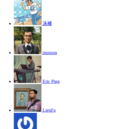
泳褲
mouson
Eric Ping
LienFa