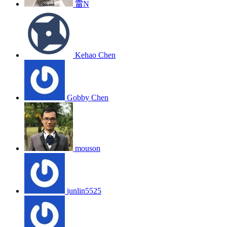
雷N
Kehao Chen
Gobby Chen
mouson
junlin5525