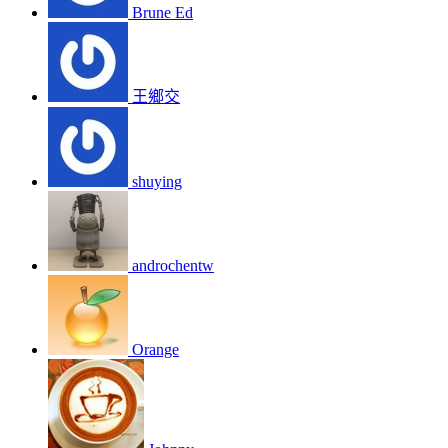
Brune Ed
王鄉交
shuying
androchentw
Orange