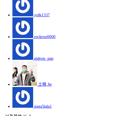
yolk1337
rockexe0000
gideon_pan
土撥 Jie
gaga5lala1