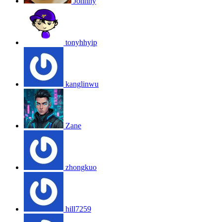
Johnny
tonyhhyip
kanglinwu
Zane
zhongkuo
hill7259